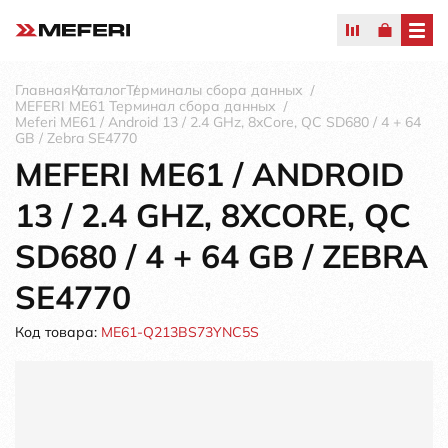
Главная
Каталог
Терминалы сбора данных
MEFERI ME61 Терминал сбора данных
Meferi ME61 / Android 13 / 2.4 GHz, 8xCore, QC SD680 / 4 + 64
GB / Zebra SE4770
MEFERI ME61 / ANDROID
13 / 2.4 GHZ, 8XCORE, QC
SD680 / 4 + 64 GB / ZEBRA
SE4770
Код товара:
ME61-Q213BS73YNC5S