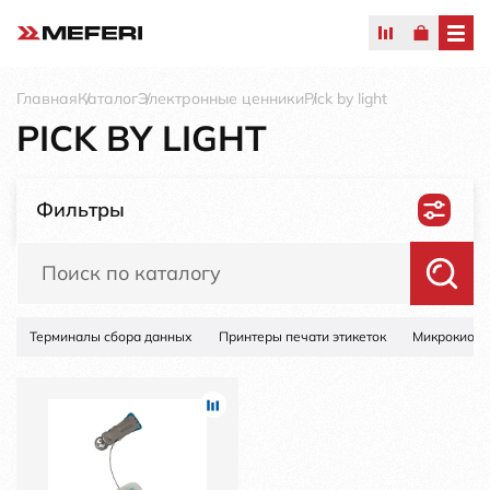
Главная
Каталог
Электронные ценники
Pick by light
PICK BY LIGHT
Фильтры
Терминалы сбора данных
Принтеры печати этикеток
Микрокиоск