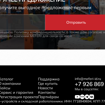
получите выгодное предложение первым
принимаю
Политику конфиденциальности
, а также даю согласие 
рмации компании MEFERI для связи со мной.
Каталог
Поддержка
info@meferi-id.ru
+7 926 869
О компании
Где купить
Кейсы
Новости
Мы в соцсетях:
Сервис и гарантия
Контакты
Регистрация проекта
Партнёрам
-устройств и складской робототехники. ИНН 7718949694, КПП 7