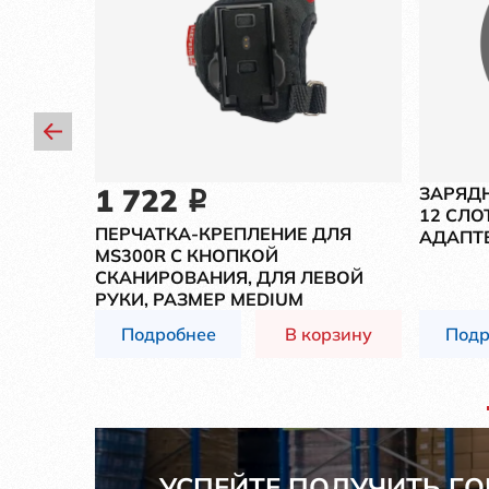
1 722
ЗАРЯДН
i
12 СЛО
РЕЯ
ПЕРЧАТКА-КРЕПЛЕНИЕ ДЛЯ
АДАПТ
N
MS300R С КНОПКОЙ
СКАНИРОВАНИЯ, ДЛЯ ЛЕВОЙ
РУКИ, РАЗМЕР MEDIUM
рзину
Подробнее
В корзину
Подр
УСПЕЙТЕ ПОЛУЧИТЬ Г