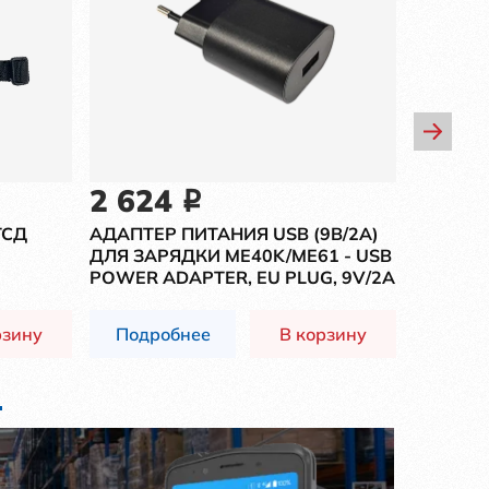
2 624
1 72
i
ТСД
АДАПТЕР ПИТАНИЯ USB (9В/2А)
ПЕРЧАТ
ДЛЯ ЗАРЯДКИ ME40K/ME61 - USB
MS300R
POWER ADAPTER, EU PLUG, 9V/2A
СКАНИР
РУКИ, 
рзину
Подробнее
В корзину
Подр