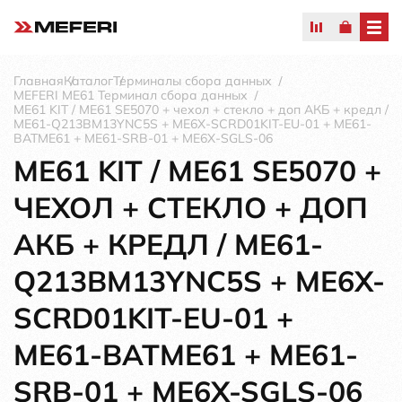
Главная
Каталог
Терминалы сбора данных
MEFERI ME61 Терминал сбора данных
ME61 KIT / ME61 SE5070 + чехол + стекло + доп АКБ + кредл /
ME61-Q213BM13YNC5S + ME6X-SCRD01KIT-EU-01 + ME61-
BATME61 + ME61-SRB-01 + ME6X-SGLS-06
ME61 KIT / ME61 SE5070 +
ЧЕХОЛ + СТЕКЛО + ДОП
АКБ + КРЕДЛ / ME61-
Q213BM13YNC5S + ME6X-
SCRD01KIT-EU-01 +
ME61-BATME61 + ME61-
SRB-01 + ME6X-SGLS-06