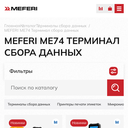
Главная
Каталог
Терминалы сбора данных
MEFERI ME74 Терминал сбора данных
MEFERI ME74 ТЕРМИНАЛ
СБОРА ДАННЫХ
Фильтры
Терминалы сбора данных
Принтеры печати этикеток
Микрокиоск
Новинки
Новинки