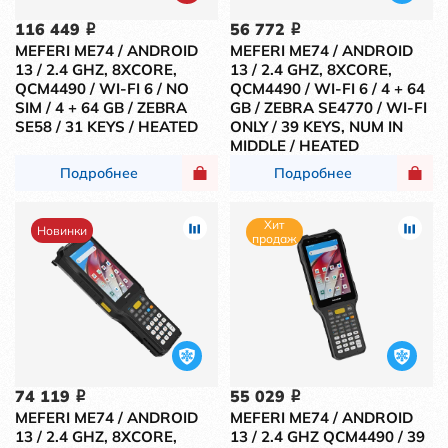
116 449
56 772
i
i
MEFERI ME74 / ANDROID
MEFERI ME74 / ANDROID
13 / 2.4 GHZ, 8XCORE,
13 / 2.4 GHZ, 8XCORE,
QCM4490 / WI-FI 6 / NO
QCM4490 / WI-FI 6 / 4 + 64
SIM / 4 + 64 GB / ZEBRA
GB / ZEBRA SE4770 / WI-FI
SE58 / 31 KEYS / HEATED
ONLY / 39 KEYS, NUM IN
MIDDLE / HEATED
Подробнее
Подробнее
Хит
Новинки
продаж
74 119
55 029
i
i
MEFERI ME74 / ANDROID
MEFERI ME74 / ANDROID
13 / 2.4 GHZ, 8XCORE,
13 / 2.4 GHZ QCM4490 / 39