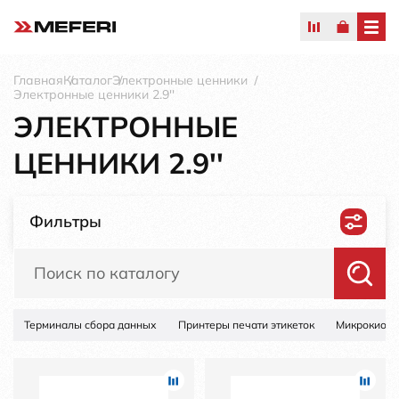
Главная
Каталог
Электронные ценники
Электронные ценники 2.9''
ЭЛЕКТРОННЫЕ
ЦЕННИКИ 2.9''
Фильтры
Терминалы сбора данных
Принтеры печати этикеток
Микрокиоск