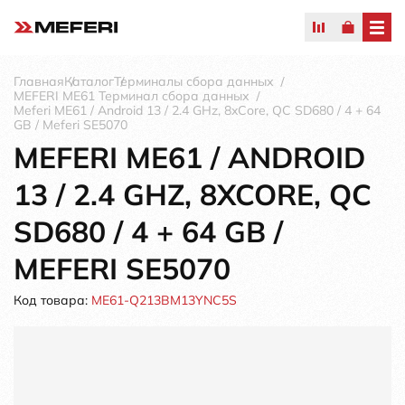
Главная
Каталог
Терминалы сбора данных
MEFERI ME61 Терминал сбора данных
Meferi ME61 / Android 13 / 2.4 GHz, 8xCore, QC SD680 / 4 + 64
GB / Meferi SE5070
MEFERI ME61 / ANDROID
13 / 2.4 GHZ, 8XCORE, QC
SD680 / 4 + 64 GB /
MEFERI SE5070
Код товара:
ME61-Q213BM13YNC5S