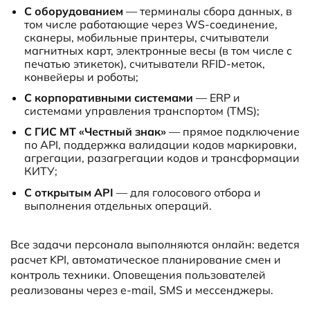
С оборудованием
— терминалы сбора данных, в
том числе работающие через WS-соединение,
сканеры, мобильные принтеры, считыватели
магнитных карт, электронные весы (в том числе с
печатью этикеток), считыватели RFID-меток,
конвейеры и роботы;
С корпоративными системами
— ERP и
системами управления транспортом (TMS);
С ГИС МТ «Честный знак»
— прямое подключение
по API, поддержка валидации кодов маркировки,
агрегации, разагрегации кодов и трансформации
КИТУ;
С открытым API
— для голосового отбора и
выполнения отдельных операций.
Все задачи персонала выполняются онлайн: ведется
расчет KPI, автоматическое планирование смен и
контроль техники. Оповещения пользователей
реализованы через e-mail, SMS и мессенджеры.