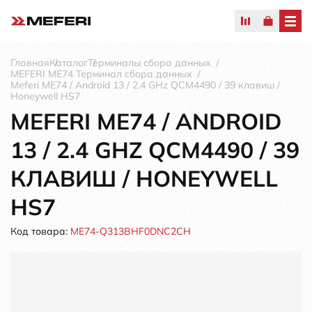
Главная
Каталог
Терминалы сбора данных
MEFERI ME74 Терминал сбора данных
Meferi ME74 / Android 13 / 2.4 GHz QCM4490 / 39 клавиш /
Honeywell HS7
MEFERI ME74 / ANDROID
13 / 2.4 GHZ QCM4490 / 39
КЛАВИШ / HONEYWELL
HS7
Код товара:
ME74-Q313BHF0DNC2CH