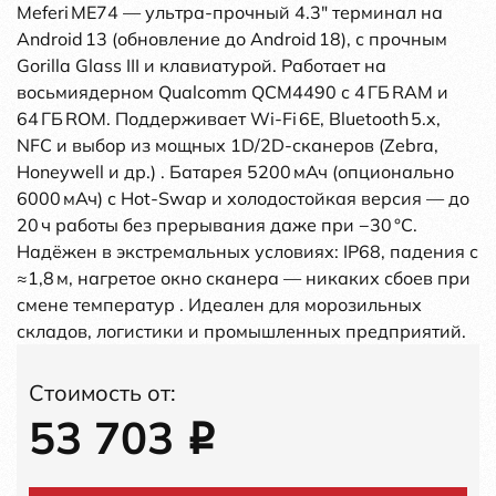
Meferi ME74 — ультра‑прочный 4.3″ терминал на
Android 13 (обновление до Android 18), с прочным
Gorilla Glass III и клавиатурой. Работает на
восьмиядерном Qualcomm QCM4490 с 4 ГБ RAM и
64 ГБ ROM. Поддерживает Wi‑Fi 6E, Bluetooth 5.x,
NFC и выбор из мощных 1D/2D‑сканеров (Zebra,
Honeywell и др.) . Батарея 5200 мАч (опционально
6000 мАч) с Hot‑Swap и холодостойкая версия — до
20 ч работы без прерывания даже при −30 °C.
Надёжен в экстремальных условиях: IP68, падения с
≈1,8 м, нагретое окно сканера — никаких сбоев при
смене температур . Идеален для морозильных
складов, логистики и промышленных предприятий.
Стоимость от:
53 703
i