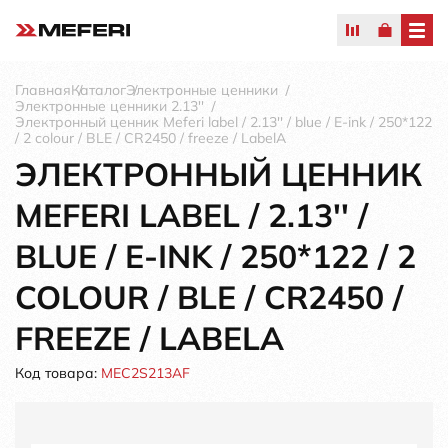
Главная
Каталог
Электронные ценники
Электронные ценники 2.13''
Электронный ценник Meferi label / 2.13'' / blue / E-ink / 250*122
/ 2 colour / BLE / CR2450 / freeze / LabelA
ЭЛЕКТРОННЫЙ ЦЕННИК
MEFERI LABEL / 2.13'' /
BLUE / E-INK / 250*122 / 2
COLOUR / BLE / CR2450 /
FREEZE / LABELA
Код товара:
MEC2S213AF