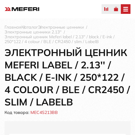
Главная
Каталог
Электронные ценники
Электронные ценники 2.13''
Электронный ценник Meferi label / 2.13'' / black / E-ink /
250*122 / 4 colour / BLE / CR2450 / slim / LabelB
ЭЛЕКТРОННЫЙ ЦЕННИК
MEFERI LABEL / 2.13'' /
BLACK / E-INK / 250*122 /
4 COLOUR / BLE / CR2450 /
SLIM / LABELB
Код товара:
MEC4S213BB