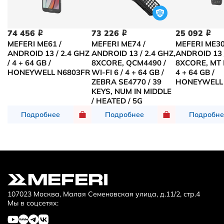
74 456
73 226
25 092
i
i
i
MEFERI ME61 /
MEFERI ME74 /
MEFERI ME30
ANDROID 13 / 2.4 GHZ
ANDROID 13 / 2.4 GHZ,
ANDROID 13 /
/ 4 + 64 GB /
8XCORE, QCM4490 /
8XCORE, MT 
HONEYWELL N6803FR
WI-FI 6 / 4 + 64 GB /
4 + 64 GB /
ZEBRA SE4770 / 39
HONEYWELL
KEYS, NUM IN MIDDLE
/ HEATED / 5G
Подробнее
Подробнее
Подробне
107023 Москва, Малая Семеновская улица, д.11/2, стр.4
Мы в соцсетях: