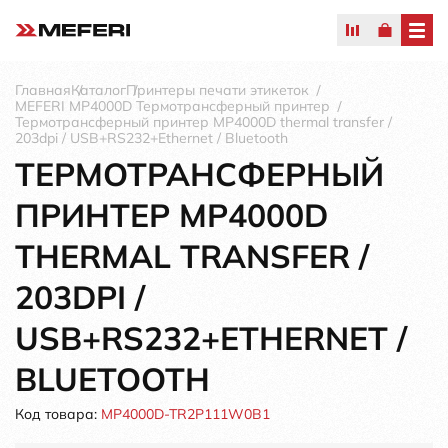
Главная
Каталог
Принтеры печати этикеток
MEFERI MP4000D Термотрансферный принтер
Термотрансферный принтер MP4000D thermal transfer /
203dpi / USB+RS232+Ethernet / Bluetooth
ТЕРМОТРАНСФЕРНЫЙ
ПРИНТЕР MP4000D
THERMAL TRANSFER /
203DPI /
USB+RS232+ETHERNET /
BLUETOOTH
Код товара:
MP4000D-TR2P111W0B1