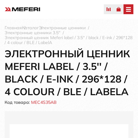
Главная
Каталог
Электронные ценники
Электронные ценники 3.5''
Электронный ценник Meferi label / 3.5'' / black / E-ink / 296*128
/ 4 colour / BLE / LabelA
ЭЛЕКТРОННЫЙ ЦЕННИК
MEFERI LABEL / 3.5'' /
BLACK / E-INK / 296*128 /
4 COLOUR / BLE / LABELA
Код товара:
MEC4S35AB